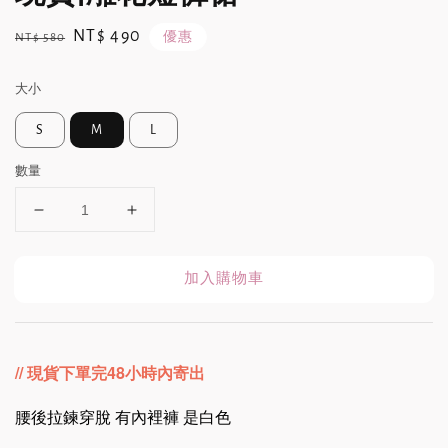
Regular
Sale
NT$ 490
優惠
NT$ 580
price
price
大小
S
M
L
數量
加入購物車
// 現貨下單完48小時內寄出
腰後拉鍊穿脫 有內裡褲 是白色