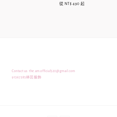
Regular
從
NT$ 490
起
price
Contact us: the.am.official520@gmail.com
91367385林芸服飾