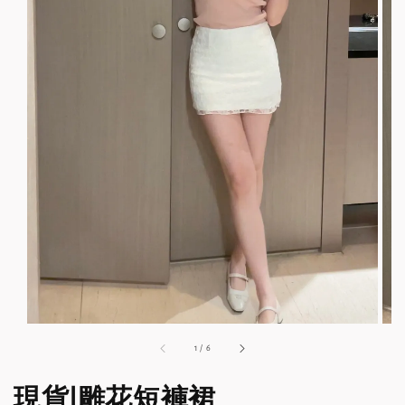
1
/
6
現貨|雕花短褲裙