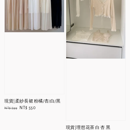
現貨|柔紗長裙 粉橘/杏/白/黑
Regular
Sale
NT$ 550
NT$ 599
price
price
現貨|理想花茶 白 杏 黑