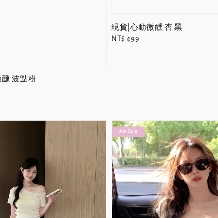
現貨|心動微醺 杏 黑
Regular
NT$ 499
price
微醺 波點粉
Am Sale