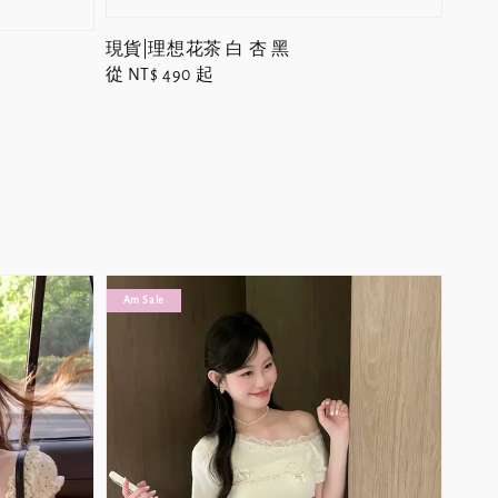
現貨|理想花茶 白 杏 黑
Regular
從
NT$ 490
起
price
Am Sale