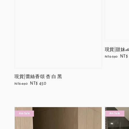
現貨|甜妹𝒹𝒶
Regular
Sale
NT$
NT$ 590
price
pric
現貨|蕾絲香頌 杏 白 黑
Regular
Sale
NT$ 450
NT$ 490
price
price
Am Sale
Am Sale