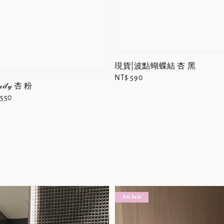
現貨|波點蝴蝶結 杏 黑
Regular
NT$ 590
𝓁𝓎 杏 粉
price
 550
e
Am Sale