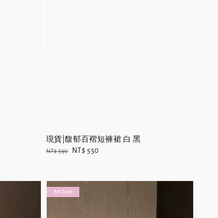
現貨|馥郁百褶短褲裙 白 黑
Regular
Sale
NT$ 550
NT$ 590
price
price
Am Sale